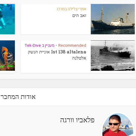
אתרי צלילה במרכז
זאב הים
Recommended
מעניין ב Tek-Dive
•
lst 138 altalena אוניית הנשק
אלטלנה
אודות המחבר
פלאביו וורגה