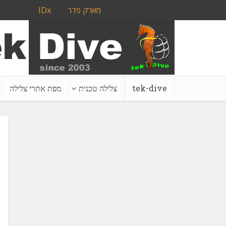
מארק פדר
IDx
tek-dive
צלילה טכנית
מפת אתרי צלילה