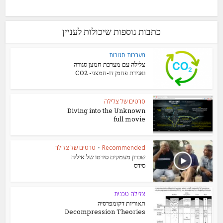
כתבות נוספות שיכולות לעניין
מערכות סגורות
צלילה עם מערכת חמצן סגורה
ואגירת פחמן דו-חמצני- CO2
סרטים של צלילה
Diving into the Unknown
full movie
Recommended
•
סרטים של צלילה
שכרון מעמקים סירטו של איליה
סידס
צלילה טכנית
תאוריות דקומפרסיה
Decompression Theories