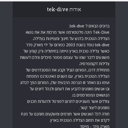
אודות tek-dive
ברוכים הבאים ל tek-dive.
Tek-Dive הינה פלטפורמה אשר מרכזת את את נושא
הצלילה הטכנית בדגש על חינוך ומצויינות בצלילה.
tek-dive נוסד בשנת 2003 כפורום על ידי מארק פדר
כאשר צלילה טכנית בארץ הייתה בחיתוליה ורק קומץ של
משוגעים לדבר שמו על עצמם מספר מיכלים והלכו לעשות
צלילות דקומפרסיה.
מתחילת דרכו, הפורום הוביל וקבע את הסטנדרטים של
הצלילה הטכנית בארץ, עם השנים האינטרנט התפתח
ועימו גם האתר וזו הגרסה הרבעית שלו, הפורום הפך לבלוג
ובו אנשים מוזמנים להביע את דעתם ולנהל דיונים על
הנושאים המפורסמים בו.
צוללים אשר מעוניינים לתרום לפורטל ולהעלות תכנים
מוזמנים ליצור קשר.
תודה לכל האנשים אשר תורמים ומשקעים מזמנם על מנת
לקדם את תחום הצלילה הטכנית בארץ.
מארק פדר - מייסד