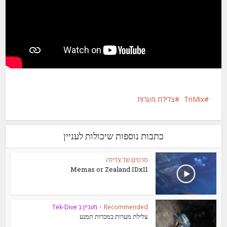
TriMix
צלילת מערות
כתבות נוספות שיכולות לעניין
סרטים של צלילה
Memas or Zealand IDx11
Recommended
•
מעניין ב Tek-Dive
צלילת מערות במכרות תמנע