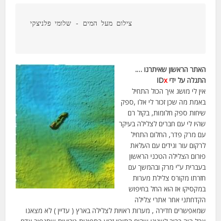
צילום מעל המים - שלומי פלניצקי

האתר הראשון שאיתרנו ….
התגלה על ידי ID
x
אין לי מושג איך הכול התחיל
באמת מה שכן זכור לי אלו ,ספק
שיחות ספק חלומות, בקול רם
שהיו לי עם חברים לצלילה בעיקר
עם מרק פדר, החלום התחיל
לרקום עור וגידים עם העלאת
פורום הצלילה הטכני הראשון
בעברית ע”י מרק ובהמשך עם
חזרתו מקורס צלילת מערות
במקסיקו אז הוא החל בחיפוש
הקדחתני אחר אתרי צלילה
שמאפשרים חדירה , מערות ראויות לצלילה בארץ ( עדיין ) לא מצאנו