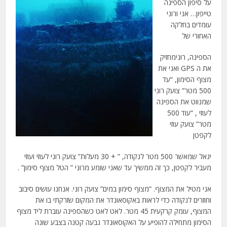
על סיפון הספינה
טייפון… אני ורוני
עומדים בחלקה
האחורי של
הספינה, רונימחזיק
את ה GPS ואני את
מצוף הסימון, “עד
500 מטר” צועק רוני
שמנווט את הספינה
לעוזי , “עוד 500
מטר” צועק עוזי
לקפטן
יגאל שמאשר 500 מטר לנקודה, ” + 30 מעלות” צועק רוני לעוזי ועוזי
מעביר לקפטן, כך זה ממשיך עד שאני שומע מרוני ” הטל מצוף סימון” .
אני מטיל את המצוף. “מצוף סימון במים” צועק רוני. אנחנו עושים סיבוב
וחוזרים לנקודה כדי לראות באקוסאונדר את המקום שזרקתי בו את
המצוף, עומק קרקעית 45 מטר. לאט לאט כשהספינה עוברת ליד מצוף
הסימון מתחילה להופיע על האקוסאונדר גבעה קטנה בצבע שונה