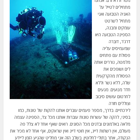
מטר וללא זרם. אנחנו
מתחילים לטייל על
האניה הטבועה ואני
מתחיל לשרטט
עומקים ומבנה,
הספינה הטבועה היא
דרג’ר, דוברה
שמעמיסים עליה
פסולת עם פתחים
מלמטה, גוררים אותה
לים ושופכים את
הפסולת מהקרקעית
שלה, ללא גשר וללא
חדר מנועים. מגעים
לחרטום עושים סיבוב
וצוללים חזרה
לירכתיים. בדרך, מספר פעמים עוברים אותנו להקות של טונות, כמו
בסיני, להקה של עשרות טונות עוברות אותנו מכל צד, הספינה עצמה
מלאה באלמוגים ובדגים מכל הסוגים. רואים שאף אחד לא צלל פה
מעולם, אין רשתות דייג, אין חוטי דייג ואין שראקים, אף אחד לא מכיר את
הנקודה, אתר בתולי לחלוטין. בשלב הזה אני מחליט שהגיע הזמן ליידע