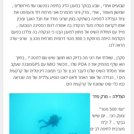
שבועיים אחרי , שבע בבוקר במעגן הדיג בחיפה נפגשנו עוזי מירושלים ,
שמשון מעומר , אודי , מרק ורוני מהמרכז ואני מרמת דוד והעמסנו את
ציוד הצלילה לספינה בשתיקה בזמן שרוני מודד את חבל האנך ומכין
אותו לקראת הטלה מעל הנקודה בה אמורה לנוח הספינה הטבועה ,
מייד עם תחילת השיט אל מחוץ למעגן הבנו כי הנקודה בה צללנו בפעם
הקודמת הייתה מרוחקת כ 300 מטר דרומית מזרחית מהנ.צ שרוני שדה
הראה לנו.
סקרן , שאלתי את רוני מה בדיוק הוא חושב שיש שם למטה ? , בחיוך
הוא שלף מהתיק את ה PDA שלו , מכשיר MIO עם GPSמובנה שעקב
אחר מסלול השיט שלנו לעבר הנ.צ על גבי תמונה דיגיטלית של קרקעית
הים ! , הגדלה של אזור האתר ולאט לאט הופיע צללית של מה שנראה
כמו כלי שיט שמונח על קרקעית הים .
הצלילה – מרק פדר
“עוד 500 מטר”
צועק רוני… יום שישי
בבקר , 7 ק”מ
מערבית לחיפה לב ים