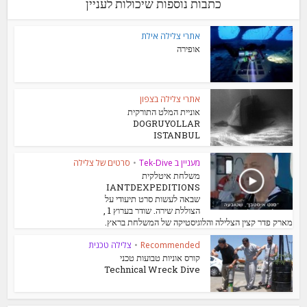
כתבות נוספות שיכולות לעניין
אתרי צלילה אילת
אופירה
אתרי צלילה בצפון
אוניית המלט התורקית
DOGRUYOLLAR
ISTANBUL
מעניין ב Tek-Dive
•
סרטים של צלילה
משלחת איטלקית
IANTDEXPEDITIONS
שבאה לעשות סרט תיעודי על
הצוללת שירה. שודר בערוץ 1 ,
מארק פדר קצין הצלילה והלוגיסטיקה של המשלחת בראץ.
Recommended
•
צלילה טכנית
קורס אוניות טבועות טכני
Technical Wreck Dive