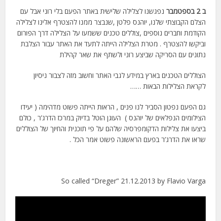
ב 2 בספטמבר
נפגשנו לצלילה שלישית באתר הפעם בלי רוני אבל עם
הצלם הקבוצתי שלנו, יוהנס פלטן ,שנבצר ממנו להצטרף אלינו לצלילה
הקודמת וחברים נוספים ,צוללים טכנים ששמעו על הצלילה דרך הפורום
וביקשו להצטרף . מטרת הצלילה הייתה לתעד את האתר עבור הצלבת
נתונים עם הסריקה שביצע רוני ולשתף את שאר קהילת
הצוללים הטכנים בארץ במידע לגבי האתר וחשוב מזה לצבור ניסיון
לקראת הצלילות הבאות ……
גם הפעם נפטון הסביר לנו פנים , הראות הייתה פשוט מדהימה ( יעידו
הצילומים הנפלאים של יוהנס ) העוגן הוטל בדיוק במרכז הדרג’ר , כולם
ביצעו את צלילות הדקומפרסיה שלהם על פי תוכנית והחיוך של הצוללים
שראו את הדרג’ר בפעם הראשונה פשוט אמר הכל .
So called “Dreger” 21.12.2013 by Flavio Varga