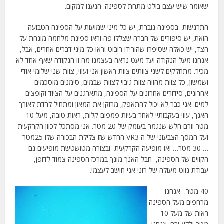
שאומר שיש עצם בולט מתחת לספינה. הגענו למקום.
התרגשות בספינה גוברת, יש כל מיני שמועות על הספינה הטבועה
הזאת, יש סיפורים של חברה שצללו פה וראו ספינת מלחמה מונחת על
הצד, יש כאלה שסיפרו שהורידו רובוט וראו כל מיני דברים אחרים, אבל,
אנחנו מעל הנקודה ועד מעט נראה בעצמנו מה זו הנקודה שאף אחד לא
מכיר. מתחלקים לשני צוותים צוות ראשון אני ועוזי, צוות שני שלומי אודי
ושמשון, כל צוות מהווה צוות גיבוי לצוות שבמים, סימנים מוסכמים
אחרונים, סידורים אחרונים על הספינה, מתארגנים על הציוד וקופצים
למים. אני כבר לא יכול להתאפק, מרוקן את המאזן ומתחיל לרדת לאורך
האנך, עוזי בעקבותיי לאחר בעיות פמפום קלות, ראות טובה, מעל 10
מטר וזרם חלש שנגמר בעומק של 20 מטר. אני מסתכל לכוון הקרקעית
ועל המסך הצבעוני של ה VR3 החדש שזו צלילת הבכורה שלו 25מטר
… 30 מטר… ואז מופיעה הקרקעית ובצורה מטושטשת מופיעים גם
הקווים של הספינה, חבל האנך מונך במרכז הספינה צמוד לדופן,
עבודת נווט מעולה של רוני אני חושב לעצמי.
40 מטר. אנחנו
מרחפים מעל הספינה
ראות של מעל 10