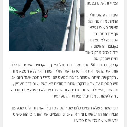
הצלילות שלנו בצפון .
הים היה פשוט חלק ,
הראות מדהימה ומזג
האוויר פשוט נפלא
אך את הספינה
הטבועה לא מצאנו .
בקבוצה הראשונה
ירדו לצלול מרק ליאור
וחיים שסרקו את
קרקעית הים ב 50 מטר מערבית מחבל האנך , הקבוצה השנייה שכללה
אותי את שמשון ואת אודי סרקה את החלק המזרחי אך ללא ממצא מיוחד
, הקרקעית הייתה שטוחה ברובה ולמעט שני גלילי מתכת שעד היום אני
חש פספוס על שלא בדקתי אותם ביסודיות לא ראינו שום דבר מעניין ,
מה שכן , הצלילה הייתה מדהימה ומהנה גם אם לא השיגה את מטרתה
, מה לעשות , מכורים לעצירות דקומפרסיה .
רוני ששמע שלא מצאנו כלום שם למטה סירב להאמין והחליט שבפעם
הבאה הוא מגיע איתנו ומוודא שאנחנו מוצאים את האתר כי הוא פשוט
יודע שיש שם כלי שיט טבוע !