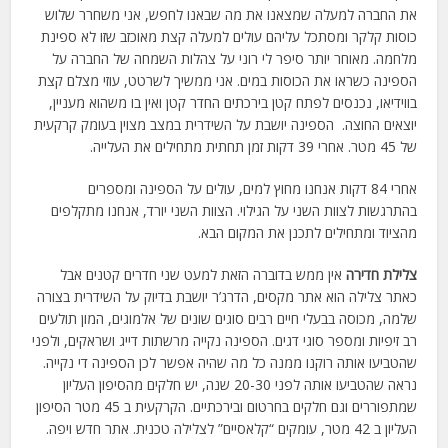
את החברה למעלה שמצאנו את מה שבאנו לחפש, אני משחרר שלוש
כוסות קלקר ומסתכל עליהם עולים למעלה קצת מאוכזב שזו לא ספינת
מלחמה. מאוחר יותר סיפר לי רוני על צהלות השמחה של החברה על
הספינה כשראו את הכוסות במים. אני ממשיך לשרטט, עוזי מצלם קצת
בווידיאו, נכנסים לפתח קטן בירכתים החדר קטן ואין בו משהוא מעניין,
יוצאים החוצה. הספינה יושבת על השידרית במצב מצוין בעומק קרקעית
של 45 מטר. אחרי 39 דקות זמן תחתית מתחילים את העלייה.
אחרי 84 דקות אנחנו מחוץ למים, עולים על הספינה ומספרים
בהתרגשות לצוות השני על הגילוי. הצוות השני יורד, אנחנו מתקלפים
מהציוד ומתחילים לתכנן את המקום הבא.
צלילת חדירה
אין ממש בדוברה הזאת למעט שני חדרים קטנים אבל
כאתר צלילה הוא אתר מקסים, הדרג’ר יושבת בדיוק על השידרית בצורה
שלמה, מכוסה בבעלי חיים רבים סוגים שונים של אלמוגים, המון תולעים
רב זיפיות ומספר סוגי דגים. הספינה נקייה מרשתות דייג ושראקים, ולפני
שהטביעו אותה רוקנו ממנה כל מה שהיה אפשר לכן הספינה די נקייה.
נראה שהטביעו אותה לפני 20-30 שנה, יש חלקים מהסיפון העליון
שמתפוררים וגם חלקים בחרטום ובירכתיים. הקרקעית ב 45 מטר הסיפון
העליון ב 42 מטר, עומקים “קלאסיים” לצלילה טכנית. אתר חדש ויפה.