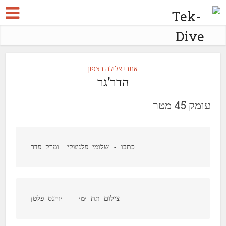
אתרי צלילה בצפון
הדר’גר
עומק 45 מטר
כתבו - שלומי פלניצקי  ומרק פדר
צילום תת ימי -  יוהנס פלטן