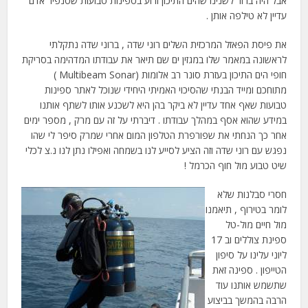
אבל היה ברור לשנינו שהים התיכון זרוע בספינות טבועות שסנפיר אדם
עדיין לא טילפה אותן .
את פיסת הפאזל המרכזית השלים רוני שדה , ברוני שדה נתקלתי
לראשונה במאמר שלו במגזין ים שם תיאר את עבודתו המדהימה בסריקת
חופי הים התיכון בעזרת סונר רב אלומות (Multibeam Sonar )
מתוחכם ומייד הבנתי שהסיכוי האמיתי היחידי שנוכל לאתר ספינות
טבועות שאף אחד עדיין לא ביקר בהן היא לשכנע אותו לשתף אותנו
במידע שהוא אסף במהלך עבודתו . דיברתי על זה עם מרק , מספר ימים
אחר כך הנחתי את שפורפרת הטלפון המום אחרי שמרק סיפר לי שהו
נפגש עם רוני שדה וזה הציע לסייע לנו בשמחה ואפילו נתן לנו נ.צ לכלי
שיט טבוע מול חוף הכרמל !
חסרי סבלנות שלא
לומר בטירוף , תיאמנו
מול חיים מול-טל
ספינת צוללים וב 17
ליוני עלינו על סיפון
הטייפון . ספינה זאת
שתשמש אותנו עוד
הרבה בהמשך בביצוע