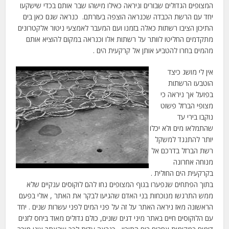
המצופים הגדולים שבורים וניראה כאילו מישהו שבר אותם בכדי שישקעו
יחד עם הרשת הכבדה שכנראה הוצפה בעזרתם. כנראה שגם כאן בים
התיכון הציבו רשתות כאלה בזמנו ועם המעבר לאמצעי ניטור אלקטרונים
מתקדמים החליטו לוותר על רשתות אלו וכנראה במקום להוציא אותם
מהמים בחרו להטביע אותן אל קרקעית הים .
אין לי מושג כיצד
הוטבעו הרשתות
בפועל אך ניראה כי
מצופי הברזל פשוט
נוקבו בירי עד
שהתמלאו מים ולא יכלו
יותר להתנגד למשקל
רשת הברזל בדרכם אל
מנוחה אחרונה
בקרקעית הים החולית .
בתוך הפתחים שנפערו בגוף המצופים נחו להם לוקוסים ענקיים שלא
ממש התרגשו מנוכחות בני האדם שהגיעו לבקר את האתר , אולי בפעם
הראשונה מאז ניראה האתר על זה על פני המים לפני עשרות שנים . יחד
עם הלוקוסים חיים באתר מיני דגים שונים, כולם גדולים מאוד ביחס לזנים