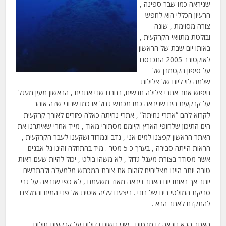
שניראה כמו שבר ספינה ,
הרעיון הכללי הוא לחפש
צורה מסוימת , שונה
ובולטת מתוואי הקרקעית ,
באותו יום שבת של הראשון
לאוקטובר 2005 התכנסנו
על סיפון הקטמרן של
שלמה לוי ליום של צלילות
חיפוש אחר אתרי צלילה חדשים, בחרנו שני אתרים , הראשון מעין מעגל
על קרקעית הים שניראה כמו מכתש גדול או כמו שרוני שדה אוהב
לקרוא להם “אתרי נחיתה” , אתרי נחיתה כאלה פזורים לאורך קרקעית
הים התיכון שלחופי הארץ וקיומם מסתורי מאוד , מייד אחרי שאיתרנו את
האתר הראשון קפצנו למים אני , נדב ונמרוד ושקענו לעבר הקרקעית ,
הראות הייתה סבירה , בערך כ 5 מטר . מיד בהתחלה זהינו גל אבנים
אשר מסודר בצורת מעגל גדול , לא משהו בולט , יכול להיות שעם ראות
טובה יותר היינו מצליחים לזהות את צורת המכתש מלמעלה ולהתרשם
יותר אך באותו יום האתר ניראה מאוד משעמם , לא כפי שנראה על גבי
סריקת המולטי בים של רוני . ביצענו עליה איטית אל פני המים והמלצנו
להתקדם לאתר הבא .
האתר הבא ניראה די מבטיח , שני גושים גדולים על קרקעית חולית