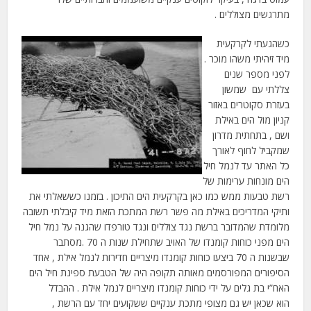
מתרגשים מצוללים .
כשהגעתי לקרקעית
מיד זיהיתי משהו מוכר .
לפני מספר שנים
צללתי עם שמשון
בעזרת סקוטרים באזור
קניון מול הים באילת
ושם , בתחתית מדרון
שמקביל לחוף לאורך
כל האתר עד לנמל חיל
הים מונחות ערימות של
רשת טבעות ממש כמו כאן בקרקעית הים התיכון . בזמנו כששאלתי את
ותיקי המדריכים באילת מה פשר רשת המתכת הזאת מיד קיבלתי תשובה
מלומדת שהמדובר ברשת נגד צוללים ונגד טורפדו שהגנה על נמל חיל
הים מפני כוחות קומנדו של האויב שתחילת שנות ה 70 .מסתבר
שבשנות ה 70 ביצעו כוחות קומנדו מיצריים חדירות לנמל אילת , אחד
הסיפורים המפורסמים מאותה תקופה היה של הטבעת ספינת חיל הים
האח”י בת גלים על ידי כוחות קומנדו מיצריים לנמל אילת . ההבדל
הוא שכאן יש גם מצופי מתכת ענקיים ששקועים יחד עם הרשת ,