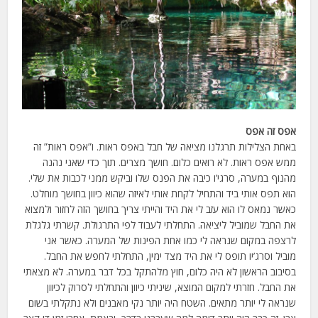
אפס זה אפס
באחת הצלילות תרגלנו מציאה של חבל באפס ראות. ו”אפס ראות” זה
ממש אפס ראות. לא רואים כלום. חושך מצרים. תוך כדי שאני נהנה
מהנוף במערה, סרגי’ו כיבה את הפנס שלו וביקש ממני לכבות את שלי.
הוא תפס אותי ביד והתחיל לקחת אותי לאיזה שהוא כיוון בחושך מוחלט.
כאשר נמאס לו הוא עזב לי את היד והייתי צריך בחושך הזה לחזור ולמצוא
את החבל שמוביל ליציאה. התחלתי לעבוד לפי התרגולת. קשרתי גלגלת
לרצפה במקום שנראה לי כמו אחת הפינות של המערה. כאשר אני
מוביל וסרג’יו תופס לי את היד מצד ימין, התחלתי לחפש את החבל.
בסיבוב הראשון לא היה כלום, חוץ מלהתקל בכל דבר במערה. לא מצאתי
את החבל. חזרתי למקום המוצא, שיניתי כיוון והתחלתי לסרוק לכיוון
שנראה לי יותר מתאים. השטח היה יותר נקי מאבנים ולא נתקלתי בשום