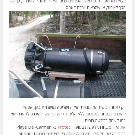
לצאת מהמערות גם כאשר הפנסים כבים, האוויר מתחיל להיגמר, בן הזוג
הלך לאיבוד, או שהראות יורדת לאפס.
רק לאחר רכישת המיומנויות האלה ושליטה מושלמת בהן, אפשר
להיכנס בבטחה למערות. ללא הלימוד הקפדני הזה, להיכנס למערה הוא
כמו לשחק ברולטה רוסית.
את הקורס בחרתי לעשות במועדון
Protec
ב- Playe Del-Carmen
בריביירה של מקסיקו. מועדון זה עוסק רק בצלילות טכניות ומתמחה