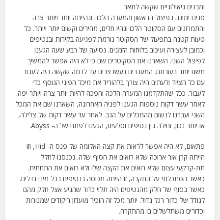
ומבנים גיאולוגיים שקשה לתאר.
פנינו ימינה בפיצול הראשון והמערה הלכה ונהייתה יותר ויותר צרה
והתמרונים עם הסקוטר הלכו ונהיו חדים, מהירים וקשים יותר ויותר. כל
טעות קטנה בתפעול של הסקוטר גורמת לפגיעה בקירות ובנטיפים
וכמובן לעצירה ועיכוב בלוחות הזמנים. נסיעה של רבע שעה הגענו
לפיצול השני. השארנו את הסקוטרים שם כי לא היה אפשר להמשיך
משם יותר בעזרתם. המעברים נעשו צרים עד לרמה שקשה היה לעבור
עם כל הציוד ולעתים היה צורך בלהוריד את מיכל הפוני הנוסף כדי
לעבור. ככל שהתקדמנו המערה הלכה והפכה להיות יותר צרה ויותר יפה.
לאחר עשר דקות נוספות הגענו לפניה האחרונה, השארנו שם את המכל
השני ועברנו לנשום מהמכלים על הגב. לאחר עד עשר דקות של צלילה,
או יותר נכון, זחילה בין נטיפים וסלעים, הגענו לפתח של ה- Abyss.
פתאום, לא היה אפשר לראות את קצה האלומה של פנס ה- Hid, וזו
הייתה קרן אור ארוכה שלא רואים את הסוף שלה. נכנסנו לחלל
תת-קרקעי עצום שלא רואים את הקצה שלו ולא רואים את התחתית.
כאשר הסתכלתי על התקרה, זו הייתה מכוסה בנטיפים בכל מיני גדלים.
כאשר בסוף של חלק מהנטיפים היה תלוי כדור שהגיע אצל חלק מהם
לגודל של כדור רגל גדול. יותר מכל זה הזכיר מועדון ריקודים שמנורות
וכדורים משתלשלים בו מהתקרה.