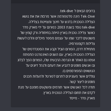
ברוכים הבאים ל tek-dive.
Tek-Dive הינה פלטפורמה אשר מרכזת את את נושא
הצלילה הטכנית בדגש על חינוך ומצויינות בצלילה.
tek-dive נוסד בשנת 2003 כפורום על ידי מארק פדר
כאשר צלילה טכנית בארץ הייתה בחיתוליה ורק קומץ של
משוגעים לדבר שמו על עצמם מספר מיכלים והלכו לעשות
צלילות דקומפרסיה.
מתחילת דרכו, הפורום הוביל וקבע את הסטנדרטים של
הצלילה הטכנית בארץ, עם השנים האינטרנט התפתח
ועימו גם האתר וזו הגרסה הרבעית שלו, הפורום הפך לבלוג
ובו אנשים מוזמנים להביע את דעתם ולנהל דיונים על
הנושאים המפורסמים בו.
צוללים אשר מעוניינים לתרום לפורטל ולהעלות תכנים
מוזמנים ליצור קשר.
תודה לכל האנשים אשר תורמים ומשקעים מזמנם על מנת
לקדם את תחום הצלילה הטכנית בארץ.
מארק פדר - מייסד