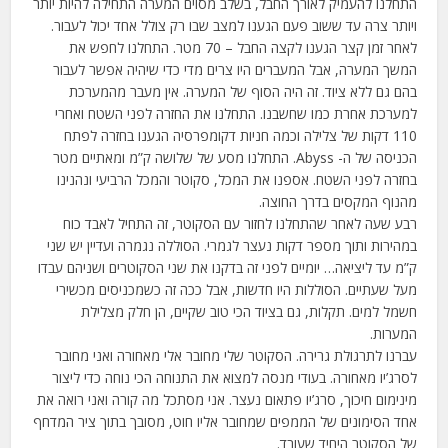
התחלנו להעמיק לאורך החבל, בשלב מסוים המערה התחילה להיות יותר
ויותר צרה עד ששוב פעם הגענו למצב שבו רק צולל אחד יכול לעבור.
לאחר זמן קצר הגענו לקצה החבל – 70 מטר. התחלנו לחפש את
המשך המערה, אבל המעברים היו צרים מדי כדי שיהיה אפשר לעבור
בהם גם ללא ציוד. זה היה הסוף של המערה. אין מעבר מהמערכת
למערכת אחרת כמו שחשבנו. התחלנו את החזרה לפני השטח ואחרי
110 דקות של צלילה וכמה חניות דקומפרסיה הגענו בחזרה לפתח
הכניסה של ה- Abyss. התחלנו מסע של שלושה ק”מ ומאתיים מטר
בחזרה לפני השטח. אספנו את המכל, סקוטר והמכל הרביעי ונהנינו
מהנוף המקסים בדרך החוצה.
רבע שעה לאחר שהתחלנו לחזור עם הסקוטר, זה התחיל לאבד כוח
במהירות ותוך מספר דקות נעצר לגמרי. הסוללה נגמרה ועדיין יש שני
ק”מ עד ליציאה… יומיים לפני זה בדקנו את שני הסקוטרים ושניהם עבדו
מעל שעתיים. הסוללות היו חדשות, אבל ככה זה כשמכניסים מכשירי
חשמל למים. תקלות, גם בציוד הכי טוב שקיים, הן חלק מצלילת
המערות.
עברנו לתרגולת גרירה. הסקוטר שלי מחובר אלי מאחורה ואני מחובר
לסרג’יו מאחורה. בעודי מנסה למצוא את התנוחה הכי נוחה כדי ליצור
מינימום חיכוך, סרג’יו פתאום נעצר. אני מסתכל מה קורה ואני רואה את
אחד הסימונים של הממפים שמחובר אליו חוט, מסובך בתוך ציר המדחף
של הסקוטר היחיד שעובד.