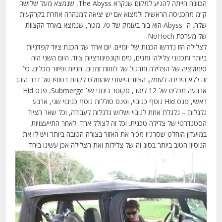
הכוונה הייתה להגיע למקום שנקרא The Abyss, שנמצא מעל שלושה
ק”מ מהכניסה הראשית ולמצוא אם יש יציאה למנהרה אחרת בקרקעית
שלה. ה- Abyss הוא בור בעומק של 70 מטר, שנמצא באחד הקצוות
של מערכת NoHoch.
לצלילה הזו נדרשו הכנות של יומיים. יום אחד של הכנת ציוד קפדניות
ביותר ותכנוני צלילה: זמנים, גזים וקונפיגורציות ציוד. היום השני היה
סימולציה של הצלילה ותרגול של לוחות זמנים, חניות ופיזור מכלים. כל
זה ללא הירידה לעומק. הציוד הייעודי שהוחלט לקחת בסופו של דבר היה:
ארבעה מכלים של 12 ליטר, סקוטר בינוני של Submerge, פנס Hid
ראשי, פנס Hid נוסף כגיבוי, ופנס סוללות נוסף כגיבוי שני, ארבע
גלגלות – גלגלת אחת לגיבוי ושלוש גלגלות לעבודה, וכל שאר הציוד
הסטנדרטי של צלילה טכנית. וכל זה לצולל אחד. לאחר התייעצויות
במועדון הוחלט שסרג’יו מכיר את האזור בצורה הטובה ביותר ויש לו את
הניסיון הטוב ביותר בסוג זה של צלילות ואת הצלילה אכן עשינו ביחד.