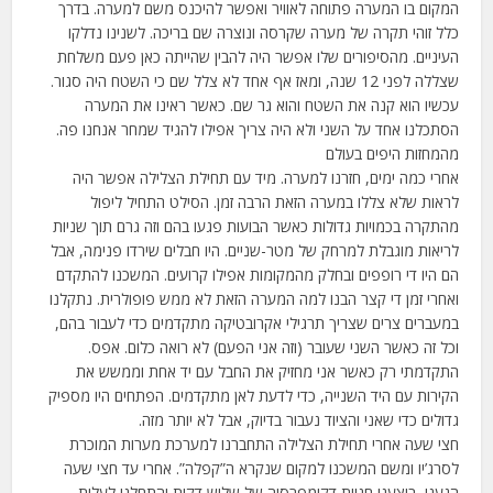
המקום בו המערה פתוחה לאוויר ואפשר להיכנס משם למערה. בדרך
כלל זוהי תקרה של מערה שקרסה ונוצרה שם בריכה. לשנינו נדלקו
העיניים. מהסיפורים שלו אפשר היה להבין שהייתה כאן פעם משלחת
שצללה לפני 12 שנה, ומאז אף אחד לא צלל שם כי השטח היה סגור.
עכשיו הוא קנה את השטח והוא גר שם. כאשר ראינו את המערה
הסתכלנו אחד על השני ולא היה צריך אפילו להגיד שמחר אנחנו פה.
מהמחזות היפים בעולם
אחרי כמה ימים, חזרנו למערה. מיד עם תחילת הצלילה אפשר היה
לראות שלא צללו במערה הזאת הרבה זמן. הסילט התחיל ליפול
מהתקרה בכמויות גדולות כאשר הבועות פגעו בהם וזה גרם תוך שניות
לריאות מוגבלת למרחק של מטר-שניים. היו חבלים שירדו פנימה, אבל
הם היו די רופפים ובחלק מהמקומות אפילו קרועים. המשכנו להתקדם
ואחרי זמן די קצר הבנו למה המערה הזאת לא ממש פופולרית. נתקלנו
במעברים צרים שצריך תרגילי אקרובטיקה מתקדמים כדי לעבור בהם,
וכל זה כאשר השני שעובר (וזה אני הפעם) לא רואה כלום. אפס.
התקדמתי רק כאשר אני מחזיק את החבל עם יד אחת וממשש את
הקירות עם היד השנייה, כדי לדעת לאן מתקדמים. הפתחים היו מספיק
גדולים כדי שאני והציוד נעבור בדיוק, אבל לא יותר מזה.
חצי שעה אחרי תחילת הצלילה התחברנו למערכת מערות המוכרת
לסרג’יו ומשם המשכנו למקום שנקרא ה”קפלה”. אחרי עד חצי שעה
הגענו, ביצענו חניית דקומפרסיה של שלוש דקות והתחלנו לעלות.