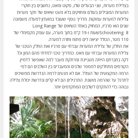
בצלילת מערות, שני הבעלים שלו, סקוט ומאט, נחשבים בין חוקרי
המערות המובילים בעולם ומחזיקים בלא מעט שיאים של חקר מערות
צלילות למערות עמוקות. מדריך נוסף שעובד במועדון למעלה משמונה
שנים הוא סרג’יו, המחזיק באחד השיאים של Long Range
Schootering 8שעות ו-19 ק”מ בתוך מערה, עם עומק מקסימלי של
110 מטר, הכולל יציאה לים פתוח וחזרה למערה.
את החלק של צלילת המערות עברתי עם סרג’יו ואת החלק הטכני של
צלילת המערות עברתי עם מאט. כמדריך טכני למדתי מהם המון וכל
דקה בחברתם הייתה מעניינת ומרתקת מעבר למה שאפשר לדמיין.
הקורסים מתחלקים למספר שלבים והמעברים בין השלבים הם לפי
הרמה המקצועית של הצולל. אם לא מגעים לרמה הנדרשת ממשיכים
לתרגל עד שהרמה מושגת. התרגילים הם לא קלים ונדרשת יכולת צלילה
גבוהה כדי להתקדם לשלבים המתקדמים יותר.