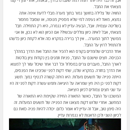
אבן. זה כבר היה יותר דומה למה שעברנו בדרך, ובאמת, אחרי זמן די קצר
מצאתי את החבל.
החוויה של צלילה בחושך גמור בתוך מערה מבלי לדעת איפה אתה
נמצא, מאוד לא נעימה למי שלא מספיק מנוסה, או שסובל מחסור
בשליטה עצמית. אבל, הבעיה עדיין לא נגמרה, היא רק התחילה. חבל
מצאתי, אבל לאיזה כיוון צוללים עכשיו?? אם הכיוון הוא לא נכון, אז אני
ממשיך לתוך המערה… אין לך ברירה במקרא כזה אלא לקחת כיוון כלשהו
ולהתחיל לרוץ על החבל.
אחד הדברים שלומדים בקורס הוא להכיר את החבל ואת הדרך במהלך
הכניסה. חצים שישנם על החבל, פניות וזמנים בין נקודות ציון בולטות
לאורך החבל, מעברים צרים במסלול וכל דבר אחר שיכול עזור לך למצוא
את הדרך בחזרה. במקרא שלנו, שתי דקות לפני שכיבינו את הפנסים,
הייתה פנייה של תשעים מעלות. היא היתה קשורה לנטיף נמוך. תשע
דקות לפני כן היה חץ שמראה על היציאה וחמש עשרה דקות לפני זה היו
עד שני חצים צמודים לכיוון היציאה.
המשכנו על החבל, כאשר התאורה החידה שקיימת היא התאורה של
המחשב. אחרי שלוש דקות מצאנו את הפנייה של תשעים המעלות. זה
היה סימן טוב, אבל זה עדיין לא אומר כלום. יכולה להיות פניה כזאת גם
לכיוון השני ולכן הדאגות לא נגמרות עדיין.