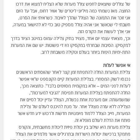
של צוללים שיוצאים לחפש צולל מערות שלא הצליח למצוא את דרכו
החוצה. מאז נשמתי כמה מיליוני ליטרים של אוויר דחוס, אבל עד היום
אני זוכר את התמונה של הצולל שהלך לאיבוד. כשראיתי את הסרט,
חשבתי לי שכאשר אני אהיה צולל מספיק טוב כדי לא להישאר במערה,
אני אלך לעשות את הקורס הזה.
וכך, מצאתי עצמי יום אחד, מצויד בתיק צלילה עמוס במיטב הציוד בדרך
למקסיקו. הסיבות שבחרתי במקסיקו היו די פשוטות: יש שם את המערות
התת-ימיות היפות ביותר בעולם וטקילה משובחת לרוב.
אי אפשר לעלות
צלילת המערות החלה להתפתח זמן קצר לאחר שהווסתים הראשונים
נכנסו לשוק המסחרי. בצלילת המערות קיים הקונספט ש”אי אפשר
לעלות לפני המים – אלא במקומית מסוימים בלבד”. כתוצאה מכך,
החלה להתפתח בצלילת המערות תפיסת “הגיבוי למערכות”,
שמשמעותה: אם מערכת אחת נכשלת, הצולל עדיין יכול לסיים את
הצלילה ללא עזרה מצולל אחר. על מנת להיכנס לעולם של צלילת
המערות, חייב הצולל ללמוד מיומנויות חדשות ולרכוש ידע חדש אשר
פותח את הדלת לעולם מופלא זה.
צלילת מערות היא שילוב בין יכולת פיזית ליכולת מחשבתית, והקורס
מתמקד ברכישת יכולות הישרדות ובתרגילים אשר מלמדים את הצולל