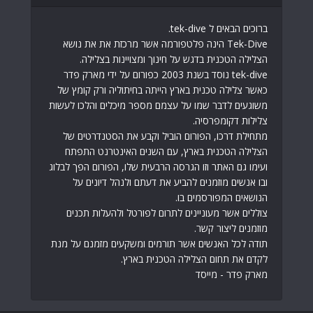
ברוכים הבאים ל tek-dive.
Tek-Dive הינה פלטפורמה אשר מרכזת את את נושא
הצלילה הטכנית בדגש על חינוך ומצויינות בצלילה.
tek-dive נוסד בשנת 2003 כפורום על ידי מארק פדר
כאשר צלילה טכנית בארץ הייתה בחיתוליה ורק קומץ של
משוגעים לדבר שמו על עצמם מספר מיכלים והלכו לעשות
צלילות דקומפרסיה.
מתחילת דרכו, הפורום הוביל וקבע את הסטנדרטים של
הצלילה הטכנית בארץ, עם השנים האינטרנט התפתח
ועימו גם האתר וזו הגרסה הרבעית שלו, הפורום הפך לבלוג
ובו אנשים מוזמנים להביע את דעתם ולנהל דיונים על
הנושאים המפורסמים בו.
צוללים אשר מעוניינים לתרום לפורטל ולהעלות תכנים
מוזמנים ליצור קשר.
תודה לכל האנשים אשר תורמים ומשקעים מזמנם על מנת
לקדם את תחום הצלילה הטכנית בארץ.
מארק פדר - מייסד