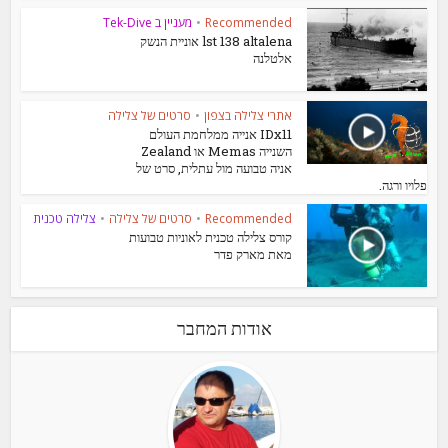
Recommended
•
מעניין ב Tek-Dive
lst 138 altalena אוניית הנשק
אלטלנה
אתרי צלילה בצפון
•
סרטים של צלילה
IDx11 אנייה ממלחמת העולם
השנייה Memas או Zealand
אניה טבועה מול עתלית, סרט של
פלויו ורגה.
Recommended
•
סרטים של צלילה
•
צלילה טכנית
קורס צלילה טכנית לאוניות טבועות
מאת מארק פדר
אודות המחבר