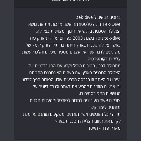
ברוכים הבאים ל tek-dive.
Tek-Dive הינה פלטפורמה אשר מרכזת את את נושא
הצלילה הטכנית בדגש על חינוך ומצויינות בצלילה.
tek-dive נוסד בשנת 2003 כפורום על ידי מארק פדר
כאשר צלילה טכנית בארץ הייתה בחיתוליה ורק קומץ של
משוגעים לדבר שמו על עצמם מספר מיכלים והלכו לעשות
צלילות דקומפרסיה.
מתחילת דרכו, הפורום הוביל וקבע את הסטנדרטים של
הצלילה הטכנית בארץ, עם השנים האינטרנט התפתח
ועימו גם האתר וזו הגרסה הרבעית שלו, הפורום הפך לבלוג
ובו אנשים מוזמנים להביע את דעתם ולנהל דיונים על
הנושאים המפורסמים בו.
צוללים אשר מעוניינים לתרום לפורטל ולהעלות תכנים
מוזמנים ליצור קשר.
תודה לכל האנשים אשר תורמים ומשקעים מזמנם על מנת
לקדם את תחום הצלילה הטכנית בארץ.
מארק פדר - מייסד