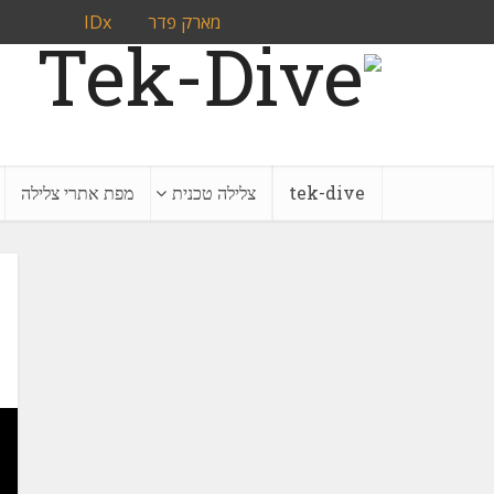
מארק פדר
IDx
tek-dive
צלילה טכנית
מפת אתרי צלילה