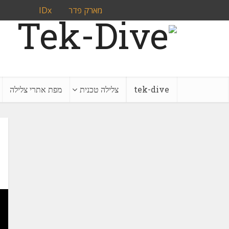
מארק פדר
IDx
tek-dive
צלילה טכנית
מפת אתרי צלילה